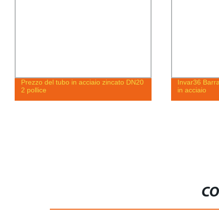
Prezzo del tubo in acciaio zincato DN20
Invar36 Barra
2 pollice
in acciaio
CO