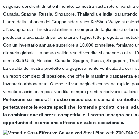
esigenze dei clienti di tutto il mondo. La nostra vasta rete di vendita 
Canada, Spagna, Russia, Singapore, Thailandia e India, garantendo l
L'area della fabbrica del
Gruppo siderurgico KeiShuo Weiye si estende 
all'avanguardia. Il nostro stabilimento comprende tagliatrici circolari e 
produzione avanzata di punzonatura e taglio, tutte progettate meticolo
Con un inventario annuale superiore a 10,000 tonnellate, forniamo un
clientela globale. La nostra solida rete di vendita si estende a oltre 
come Stati Uniti, Messico, Canada, Spagna, Russia, Singapore, Thail
La qualità del nostro prodotto è orgogliosamente verificata da certifi
un report completo di ispezione, che offre la massima trasparenza e s
Inventario abbondante: Ottenete il vantaggio di consegne rapide, poten
vendita e assistenza post-vendita, sempre pronti a risolvere qualsias
Perfezione su misura: Il nostro meticoloso sistema di controllo 
perfettamente le vostre specifiche, fornendo prodotti che si ad
la combinazione di prezzi competitivi e il nostro impegno per la
opportunità di sconto che offrono un valore eccezionale.