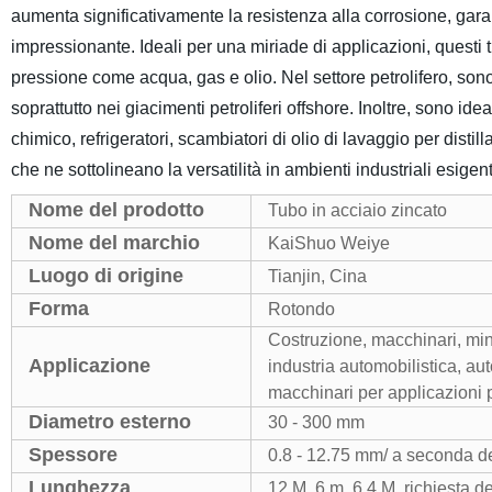
aumenta significativamente la resistenza alla corrosione, gar
impressionante. Ideali per una miriade di applicazioni, questi t
pressione come acqua, gas e olio. Nel settore petrolifero, sono e
soprattutto nei giacimenti petroliferi offshore. Inoltre, sono ide
chimico, refrigeratori, scambiatori di olio di lavaggio per distil
che ne sottolineano la versatilità in ambienti industriali esigent
Nome del prodotto
Tubo in acciaio zincato
Nome del marchio
KaiShuo Weiye
Luogo di origine
Tianjin, Cina
Forma
Rotondo
Costruzione, macchinari, minie
Applicazione
industria automobilistica, auto
macchinari per applicazioni p
Diametro esterno
30 - 300 mm
Spessore
0.8 - 12.75 mm/ a seconda de
Lunghezza
12 M, 6 m, 6,4 M, richiesta de