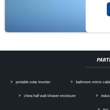
PART
http://www.cmer.site/api/getlink/8?url=https://www.steelpipeslideco.i
portable solar inverter
bathroom mirror cabi
china half wall shower enclosure
indust
pvc 