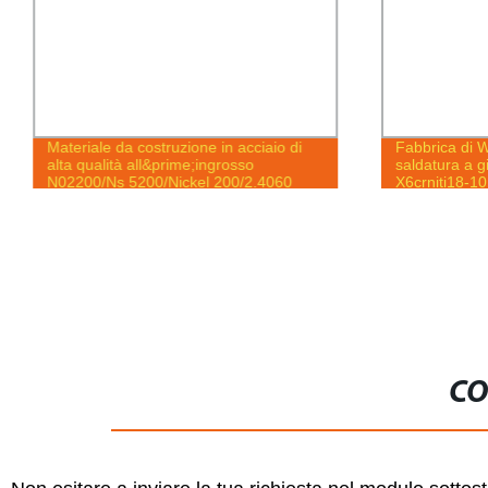
Materiale da costruzione in acciaio di
Fabbrica di 
alta qualità all&prime;ingrosso
saldatura a 
N02200/Ns 5200/Nickel 200/2.4060
X6crniti18-1
lega di nichel 316 tubo in lega di nichel
Tubo quadrato
acciaio inossidabile
nichel Tubo q
zincato
CO