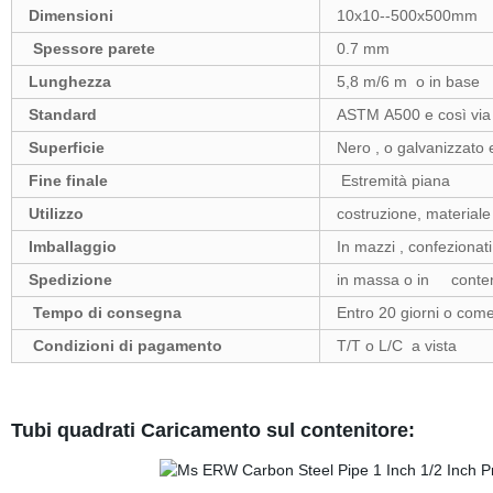
Dimensioni
10x10--500x500mm
Spessore parete
0.7 mm
Lunghezza
5,8 m/6 m o in base al
Standard
ASTM A500 e così via
Superficie
Nero , o galvanizzato 
Fine finale
Estremità piana
Utilizzo
costruzione, material
Imballaggio
In mazzi , confezionati
Spedizione
in massa o in conteni
Tempo di consegna
Entro 20 giorni o come
Condizioni di pagamento
T/T o L/C a vista
Tubi quadrati Caricamento sul contenitore: