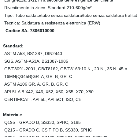
Lunghezza: 1-12 m a seconda delle esigenze del cliente
Rivestimento in zinco: Standard 210-600g/m²
Tipo: Tubo saldato/tubo senza saldatura/tubo senza saldatura trafila
Tecnica: Saldatura a resistenza elettronica (ERW)
Codice SA: 7306610000
Standard:
ASTM A53, BS1387, DIN2440
SGS, ASTM-A53A, BS1387-1985
GB/T3091-2001, GB/T8162, GB/T8163:10 N., 20 N., 35 N. 45 n.
16MN(Q345B)GR. A, GR. B, GR. C
ASTM A106 GR. A, GR. B, GR. C
API 5L A B X42, X46, X52, X60, X65, X70, X80
CERTIFICATI: API 5L, API 5CT, ISO, CE
Materiale
Q195→GRADO B, SS330, SPHC, S185
Q215→GRADO C, CS TIPO B, SS330, SPHC