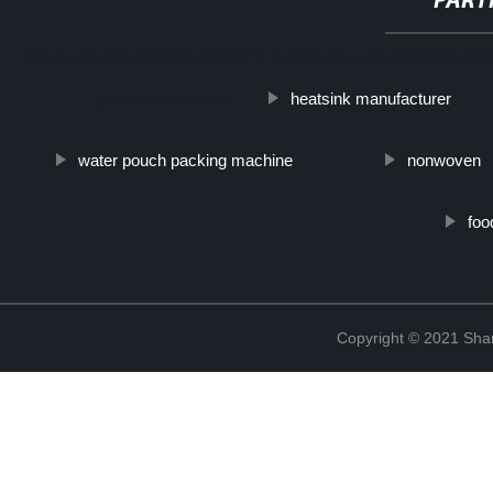
PART
http://www.cmer.site/api/getlink/8?url=https://www.steelpipeslideco.
heatsink manufacturer
pre-zincato-prezzo/
water pouch packing machine
nonwoven
foo
Copyright © 2021 Shanx