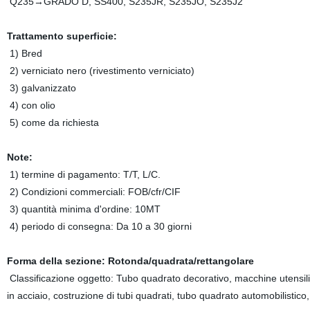
Q235→GRADO D, SS400, S235JR, S235JO, S235J2
Trattamento superficie:
1) Bred
2) verniciato nero (rivestimento verniciato)
3) galvanizzato
4) con olio
5) come da richiesta
Note:
1) termine di pagamento: T/T, L/C.
2) Condizioni commerciali: FOB/cfr/CIF
3) quantità minima d'ordine: 10MT
4) periodo di consegna: Da 10 a 30 giorni
Forma della sezione: Rotonda/quadrata/rettangolare
Classificazione oggetto: Tubo quadrato decorativo, macchine utensili
in acciaio, costruzione di tubi quadrati, tubo quadrato automobilistico