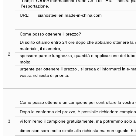
Tianjin YOUFA International Trade Co.,Ltd . È la nostra p
l'esportazione.
URL: sianosteel.en.made-in-china.com
Come posso ottenere il prezzo?
Di solito citiamo entro 24 ore dopo che abbiamo ottenere la v
materiale, il diametro,
2
spessore parete lunghezza, quantità e applicazione del tubo i
molto
urgente per ottenere il prezzo , si prega di informarci in e-
vostra richiesta di priorità.
Come posso ottenere un campione per controllare la vostra 
Dopo la conferma del prezzo, è possibile richiedere campioni 
3
vi forniremo il campione gratuitamente, ma potremmo solo ass
dimension sarà molto simile alla richiesta ma non uguale. E il