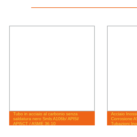
Acciaio Inossidabile Resistente alla
SPCC DC0
Corrosione ASTM 201 304 304L 316L
Acciaio al
Tubazioni Inossidabili Senza Giunzioni
Prezzo di
Sch 10 Tubo Inossidabile Ba Superficie
2 3 4 5 6 7
Inossidabile 0.5-200mm Tubo Senza
Petrolio e