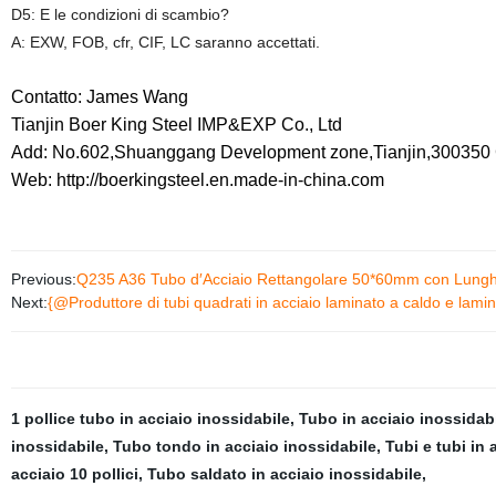
D5: E le condizioni di scambio?
A: EXW, FOB, cfr, CIF, LC saranno accettati.
Contatto: James Wang
Tianjin Boer King Steel IMP&EXP Co., Ltd
Add: No.602,Shuanggang Development zone,Tianjin,300350 
Web: http://boerkingsteel.en.made-in-china.com
Previous:
Q235 A36 Tubo d′Acciaio Rettangolare 50*60mm con Lung
Next:
{@Produttore di tubi quadrati in acciaio laminato a caldo e lami
1 pollice tubo in acciaio inossidabile
,
Tubo in acciaio inossidabil
inossidabile
,
Tubo tondo in acciaio inossidabile
,
Tubi e tubi in 
acciaio 10 pollici
,
Tubo saldato in acciaio inossidabile
,