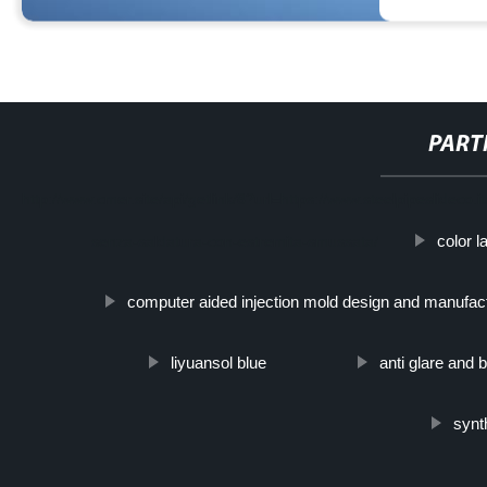
PART
http://www.cmer.site/api/getlink/8?url=https://www.steelpipeslideco.
color l
senza-saldatura-con-estremita-smussata/
computer aided injection mold design and manufac
liyuansol blue
anti glare and b
synth