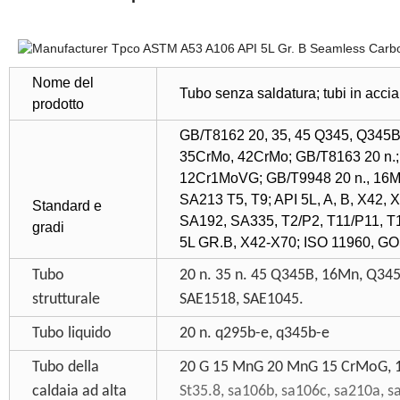
Nome del
Tubo senza saldatura; tubi in acc
prodotto
GB/T8162 20, 35, 45 Q345, Q345
35CrMo, 42CrMo; GB/T8163 20 n.;
12Cr1MoVG; GB/T9948 20 n., 16M
SA213 T5, T9; API 5L, A, B, X42
Standard e
SA192, SA335, T2/P2, T11/P11, T
gradi
5L GR.B, X42-X70; ISO 11960, G
Tubo
20 n. 35 n. 45 Q345B, 16Mn, Q3
strutturale
SAE1518, SAE1045.
Tubo liquido
20 n. q295b-e, q345b-e
Tubo della
20 G 15 MnG 20 MnG 15 CrMoG,
caldaia ad alta
St35.8, sa106b, sa106c, sa210a, 