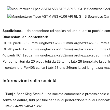
Spedizione--
- da contenitore (si applica ad una quantità pochi o co
Dimensioni dei contenitori:
GP 20 piedi: 5898 mm(lunghezza)x2352 mm(larghezza)x2393 mm(al
GP 40 piedi: 12032mm(lunghezza)x2352mm(larghezza)x2393mm(alt
40 piedi HC: 12032mm(lunghezza)x2352mm(larghezza)x2698mm(al
Per contenitori da 20 piedi, tubi da 25 tonnellate-28 tonnellate la c
Il contenitore For40ft carica i tubi 25tons-26tons la cui lunghezza m
Informazioni sulla società
Tianjin Boer King Steel è una società commerciale professionale e oper
senza saldatura, tubi per tubi per tubi di perforazione/tubi di lubrificazi
ERW/SSAW/LSAW/LSAW.