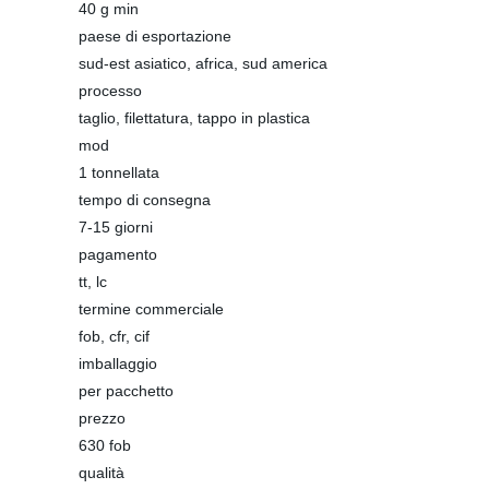
40 g min
paese di esportazione
sud-est asiatico, africa, sud america
processo
taglio, filettatura, tappo in plastica
mod
1 tonnellata
tempo di consegna
7-15 giorni
pagamento
tt, lc
termine commerciale
fob, cfr, cif
imballaggio
per pacchetto
prezzo
630 fob
qualità