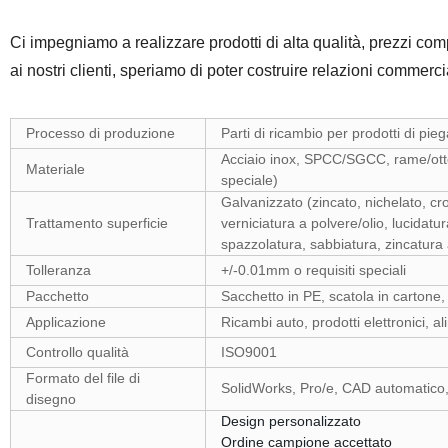
Ci impegniamo a realizzare prodotti di alta qualità, prezzi co
ai nostri clienti, speriamo di poter costruire relazioni commerc
Processo di produzione
Parti di ricambio per prodotti di pie
Acciaio inox, SPCC/SGCC, rame/ottone
Materiale
speciale)
Galvanizzato (zincato, nichelato, cr
Trattamento superficie
verniciatura a polvere/olio, lucidatur
spazzolatura, sabbiatura, zincatura
Tolleranza
+/-0.01mm o requisiti speciali
Pacchetto
Sacchetto in PE, scatola in cartone
Applicazione
Ricambi auto, prodotti elettronici, al
Controllo qualità
ISO9001
Formato del file di
SolidWorks, Pro/e, CAD automatico
disegno
Design personalizzato
Ordine campione accettato