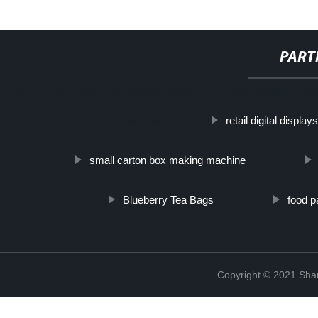
PART
http://www.cmer.site/api/getlink/8?url=https://www.steelpipeslideco.it/
retail digital displays
di-tubi-parti-saldate/
small carton box making machine
Blueberry Tea Bags
food p
Copyright © 2021 Shanx