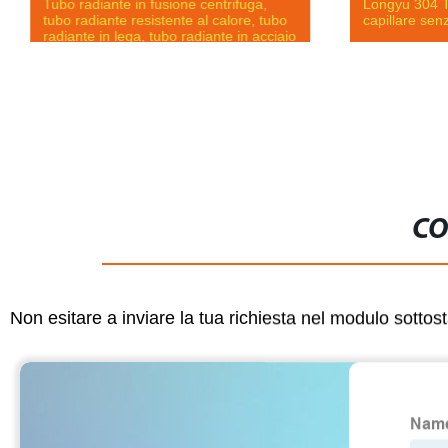
Tubo radiante in fusione centrifuga,
Longyu 304 Tu
tubo radiante resistente al calore, tubo
capillare senz
radiante in lega, tubo radiante in acciaio
inossidabile, tubo radiante in fusione
centrifuga, utilizzato in acciaieria
CO
Non esitare a inviare la tua richiesta nel modulo sotto