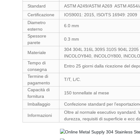
Standard
ASTM A249/ASTM A269 ASTM A554/
Certificazione
IOS9001: 2015, ISO/TS 16949: 2009
Diametro
6.0 mm
esterno
Spessore
0.3 mm
parete
304 304L 316L 309S 310S 904L 220
Materiale
INCOLOY840, INCOLOY800, INCOLO
Tempo di
Entro 25 giorni dalla ricezione del dep
consegna
Termine di
T/T, L/C.
pagamento
Capacità di
150 tonnellate al mese
fornitura
Imballaggio
Confezione standard per l'esportazion
Oltre al normale esecutivo syandard. W
Informazioni
durezza, requisiti di superficie e ecc d