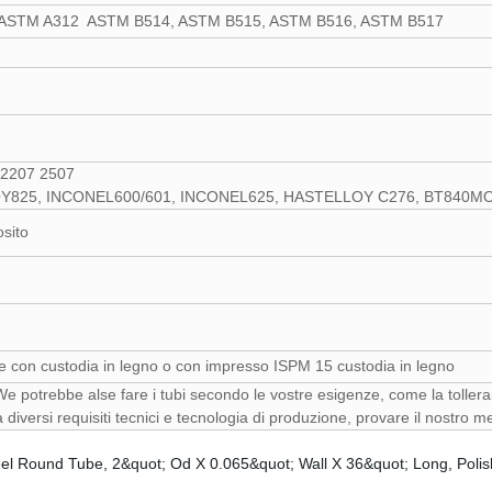
ASTM A312 ASTM B514, ASTM B515, ASTM B516, ASTM B517
5 2207 2507
Y825, INCONEL600/601, INCONEL625, HASTELLOY C276, BT840
osito
e con custodia in legno o con impresso ISPM 15 custodia in legno
e potrebbe alse fare i tubi secondo le vostre esigenze, come la tollera
a diversi requisiti tecnici e tecnologia di produzione, provare il nostro me