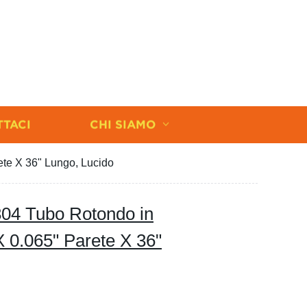
TTACI
CHI SIAMO
rete X 36" Lungo, Lucido
 304 Tubo Rotondo in
X 0.065" Parete X 36"