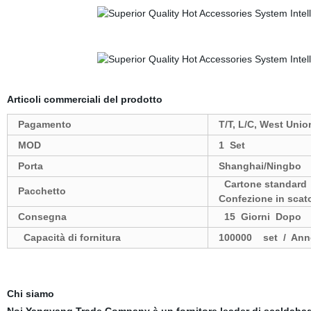
Articoli commerciali del prodotto
Pagamento
T/T, L/C, West Unio
MOD
1 Set
Porta
Shanghai/Ningbo
Cartone standard
Pacchetto
Confezione in scato
Consegna
15 Giorni Dopo La
Capacità di fornitura
100000
set / An
Chi siamo