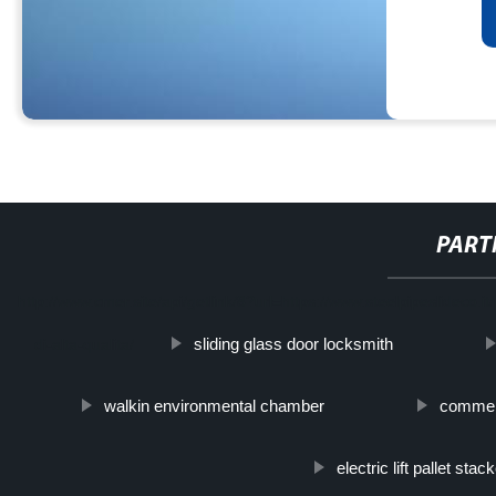
PART
http://www.cmer.site/api/getlink/8?url=https://www.steelpipeslideco.it
sliding glass door locksmith
di-alta-qualita/
walkin environmental chamber
commerc
electric lift pallet stac