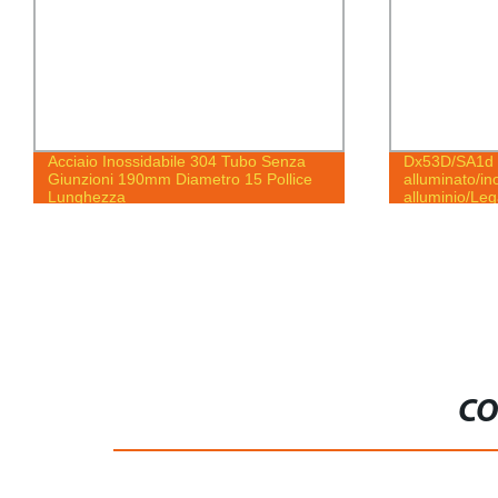
Acciaio Inossidabile 304 Tubo Senza
Dx53D/SA1d 
Giunzioni 190mm Diametro 15 Pollice
alluminato/in
Lunghezza
alluminio/Leg
HFW/ERW/Nero
JIS/en/ASTM 
CO