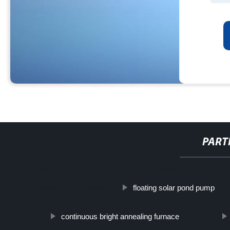
PART
http://www.cmer.site/api/getlink/8?url=https://www.steelpipeslidec
floating solar pond pump
inossidabile-johnson/
continuous bright annealing furnace