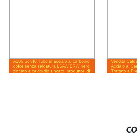
A106 Sch40 Tubo in acciaio al carbonio
Vendita Cald
dolce senza saldatura LSAW ERW nero
Acciaio al C
zincato a caldo/dip zincato, produttori di
Trattato a F
tubi per pozzi petroliferi e gas
Acciaio al Ca
CO