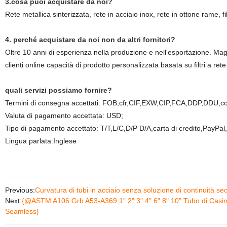
3.cosa puoi acquistare da noi?
Rete metallica sinterizzata, rete in acciaio inox, rete in ottone rame, fi
4. perché acquistare da noi non da altri fornitori?
Oltre 10 anni di esperienza nella produzione e nell'esportazione. Mag
clienti online capacità di prodotto personalizzata basata su filtri a rete
quali servizi possiamo fornire?
Termini di consegna accettati: FOB,cfr,CIF,EXW,CIP,FCA,DDP,DDU,
Valuta di pagamento accettata: USD;
Tipo di pagamento accettato: T/T,L/C,D/P D/A,carta di credito,PayP
Lingua parlata:Inglese
Previous:
Curvatura di tubi in acciaio senza soluzione di continuit
Next:
{@ASTM A106 Grb A53-A369 1" 2" 3" 4" 6" 8" 10" Tubo di Casing
Seamless}