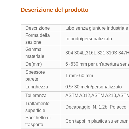
Descrizione del prodotto
Descrizione
tubo senza giunture industriale 
Forma della
rotondo/personalizzato
sezione
Gamma
304,304L,316L.321 310S,347H,l
materiale
De(mm)
6~630 mm per un'apertura senz
Spessore
1 mm~60 mm
parete
Lunghezza
0.5~30 metri/personalizzato
Tolleranza
ASTM A312,ASTM A213,ASTM 
Trattamento
Decapaggio, N. 1,2b, Polacco, l
superficie
Pacchetto di
Con tappi in plastica su entram
trasporto