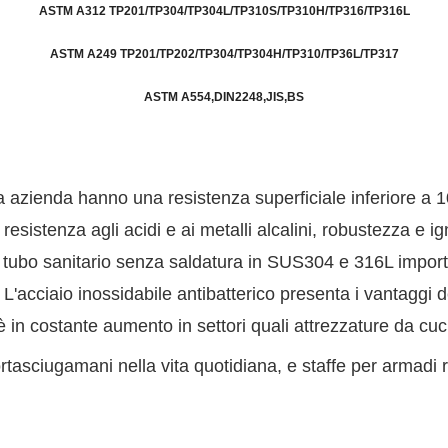
ASTM A312 TP201/TP304/TP304L/TP310S/TP310H/TP316/TP316L
ASTM A249 TP201/TP202/TP304/TP304H/TP310/TP36L/TP317
ASTM A554,DIN2248,JIS,BS
stra azienda hanno una resistenza superficiale inferiore a
resistenza agli acidi e ai metalli alcalini, robustezza e i
Il tubo sanitario senza saldatura in SUS304 e 316L importat
 L'acciaio inossidabile antibatterico presenta i vantaggi 
in costante aumento in settori quali attrezzature da cucin
tasciugamani nella vita quotidiana, e staffe per armadi ref