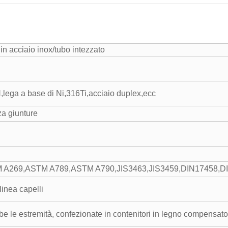
in acciaio inox/tubo intezzato
ega a base di Ni,316Ti,acciaio duplex,ecc
a giunture
A269,ASTM A789,ASTM A790,JIS3463,JIS3459,DIN17458,D
inea capelli
be le estremità, confezionate in contenitori in legno compensa