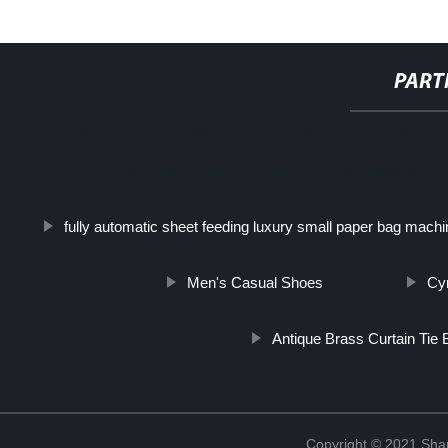
PART
http://www.cmer.site/api/getlink/8?url=https://www.steelpipeslideco.
pollice-monitor-tubo-provetta-in-acciaio-inossidabil
fully automatic sheet feeding luxury small paper bag mach
Men's Casual Shoes
Су
Antique Brass Curtain Tie
Copyright © 2021 Shanx