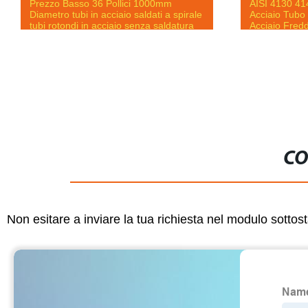
Prezzo Basso 36 Pollici 1000mm
AISI 4130 41
Diametro tubi in acciaio saldati a spirale
Acciaio Tubo
tubi rotondi in acciaio senza saldatura
Acciaio Fred
Precisione
CO
Non esitare a inviare la tua richiesta nel modulo sotto