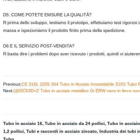
D5: COME POTETE EMSURE LA QUALITÀ?
R:prima dello sviluppo, testiamo il prototipo, effettuiamo test rigorosi
massa e ispezioniamo il prodotto finito prima della spedizione.
D6:E IL SERVIZIO POST-VENDITA?
R:basta dire i problemi dopo aver ricevuto i prodotti, quindi vi aiutere
Previous:
CE 316L 2205 304 Tubo in Acciaio Inossidabile 310S Tubo 
Next:
{@DC53D+Z Tubo in acciaio metallico Gi ERW nero in ferro vu
Tubo in acciaio 16
,
Tubo in acciaio da 24 pollici
,
Tubo in acciaio
1,2 pollici
,
Tubi e raccordi in acciaio zincato
,
Industria dei tubi i
Tubo
,