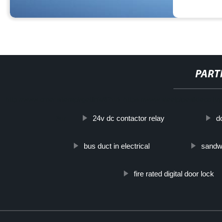
PART
http://www.cmer.site/api/getlink/8?url=https://www.steelpipeslideco.it/
24v dc contactor relay
d
3u/
bus duct in electrical
sandwi
fire rated digital door lock