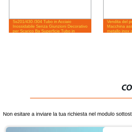
Ss201/430 /304 Tubo in Acciaio
Vendita del 
Inossidabile Senza Giunzioni Decorativo
Macchina assi
per Scarico Ba Superficie Tubo in
metallo inox 
Acciaio Inossidabile
CO
Non esitare a inviare la tua richiesta nel modulo sotto