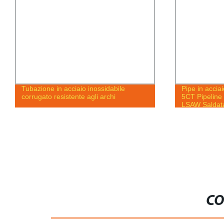
Tubazione in acciaio inossidabile
Pipe in accia
corrugato resistente agli archi
5CT Pipeline 
LSAW Saldata
Pipe Saldata 
15mm a 30
CO