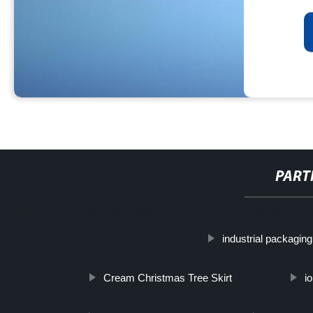
PART
http://www.cmer.site/api/getlink/8?url=https://www.steelpipeslideco.
industrial packaging
metallo-inox-altro-tubo-condotto/
Cream Christmas Tree Skirt
i