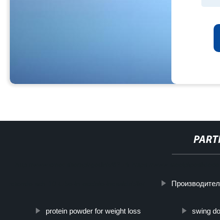
PART
http://www.cmer.site/api/getlink/8?url=https://www.steelpipeslid
Производител
rotondo-sch-10-tubo-in-acciaio-inossidabile/
protein powder for weight loss
swing do