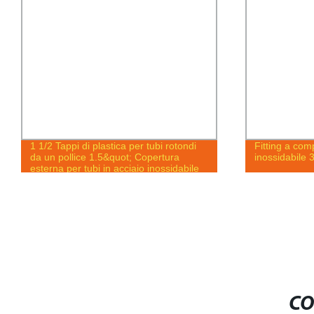
1 1/2 Tappi di plastica per tubi rotondi
Fitting a com
da un pollice 1.5&quot; Copertura
inossidabile 
esterna per tubi in acciaio inossidabile
CO