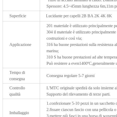
Spessore: 4.5~45mm lunghezza 6m,11m pr 
Superficie
Lucidante per capelli 2B BA 2K 4K 8K
201 materiale è utilizzato principalmente 
304 il materiale è utilizzato principalmente 
costruzioni e così via;
Applicazione
316 ha buone prestazioni sulla resistenza al
marina;
310 S ha buone prestazioni ad alte tempera
Può resistere a even1400ºC,generalmente uti
Tempo di
Consegna regolare 5-7 giorni
consegna
Controllo
L'MTC originale spedirà da solo insieme al
qualità
Supporto del rilevamento di terze parti.
1.confezionare 5-10 pezzi in un sacchetto 
2.fissare ciascun fascio con una pellicola o 
Imballaggio
3.mettere più fasci in una borsa di wovenpl