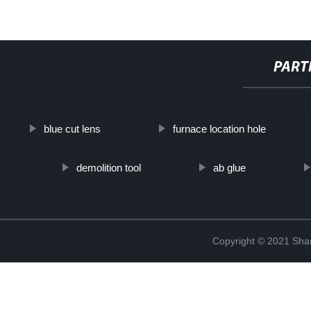
PART
http://www.cmer.site/api/getlink/8?url=https://www.steelpipeslideco.i
blue cut lens
furnace location hole
demolition tool
ab glue
Copyright © 2021 Shanx