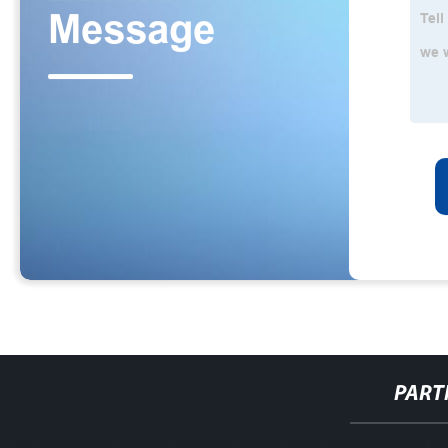
PART
http://www.cmer.site/api/getlink/8?url=https://www.steelpipeslideco.i