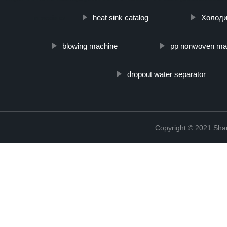
heat sink catalog
Холоди
in-acciaio/
blowing machine
pp nonwoven ma
dropout water separator
Copyright © 2021 Shanx