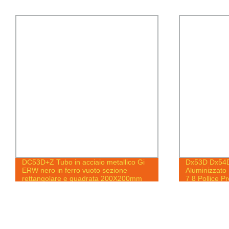
DC53D+Z Tubo in acciaio metallico Gi
Dx53D Dx54D 
ERW nero in ferro vuoto sezione
Aluminizzato 
rettangolare e quadrata 200X200mm
7 8 Pollice P
Tubo quadrato zincato
Fabbrica Appl