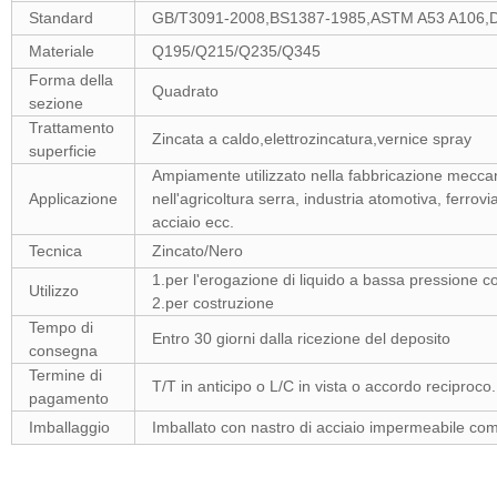
Standard
GB/T3091-2008,BS1387-1985,ASTM A53 A106,
Materiale
Q195/Q215/Q235/Q345
Forma della
Quadrato
sezione
Trattamento
Zincata a caldo,elettrozincatura,vernice spray
superficie
Ampiamente utilizzato nella fabbricazione meccanica
Applicazione
nell'agricoltura serra, industria atomotiva, ferrovi
acciaio ecc.
Tecnica
Zincato/Nero
1.per l'erogazione di liquido a bassa pressione c
Utilizzo
2.per costruzione
Tempo di
Entro 30 giorni dalla ricezione del deposito
consegna
Termine di
T/T in anticipo o L/C in vista o accordo reciproco.
pagamento
Imballaggio
Imballato con nastro di acciaio impermeabile com