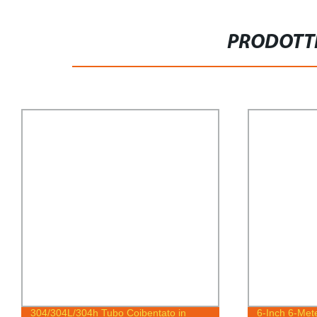
PRODOTTI
304/304L/304h Tubo Coibentato in
6-Inch 6-Met