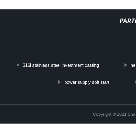
PART
http://www.cmer.site/api/getlink/8?url=https://www.steelpipeslideco.
senza-saldatura-astm-a312-astm-a269-a
316l stainless steel investment casting
hei
power supply soft start
Copyright © 2021 Shanx