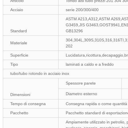
Articolo
Tondo aisi tubo prezzi 201 304 304
Acciaio
serie 200/300/400
ASTM A213,A312,ASTM A269,AST
G3459,JIS G3463,GOST9941,EN1
Standard
GB13296
304,304L,309S,310S,316,316TI,3
Materiale
202
Superficie
Lucidatura,ricottura,decapaggio,bri
Tipo
laminati a caldo e a freddo
tubo/tubo rotondo in acciaio inox
Spessore parete
Diametro esterno
Dimensioni
Tempo di consegna
Consegna rapida o come quantità 
Pacchetto
Pacchetto standard di esportazion
Ampiamente utilizzato in petrolio, pr