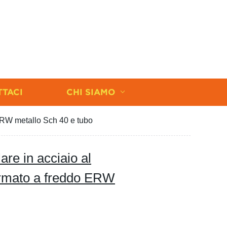
TTACI
CHI SIAMO
 ERW metallo Sch 40 e tubo
are in acciaio al
ormato a freddo ERW