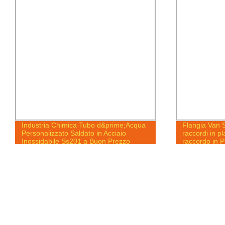
Industria Chimica Tubo d&prime;Acqua
Flangia Van 
Personalizzato Saldato in Acciaio
raccordi in pl
Inossidabile Ss201 a Buon Prezzo
raccordo in 
curve in acci
acqua potabi