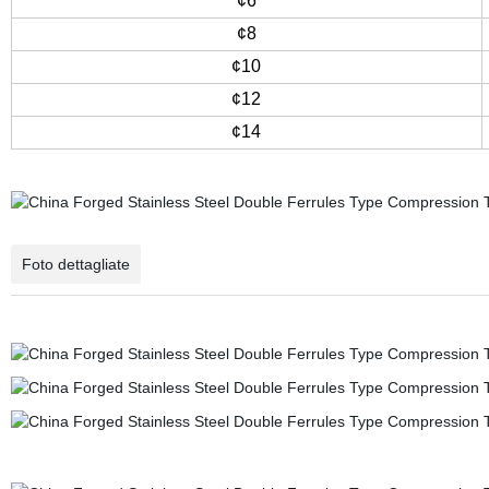
¢6
¢8
¢10
¢12
¢14
Foto dettagliate