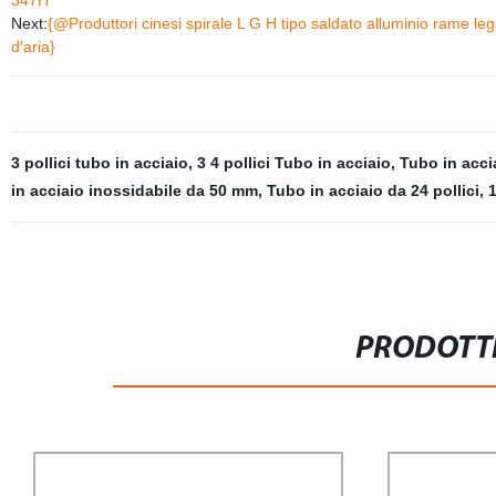
347H
Next:
{@Produttori cinesi spirale L G H tipo saldato alluminio rame leg
d′aria}
3 pollici tubo in acciaio
,
3 4 pollici Tubo in acciaio
,
Tubo in acci
in acciaio inossidabile da 50 mm
,
Tubo in acciaio da 24 pollici
,
1
PRODOTTI