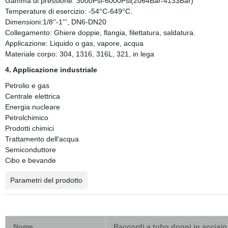
Gamma di pressione: 3000Psi-6000Psi(2064Bar-4133Bar)
Temperature di esercizio: -54°C-649°C.
Dimensioni:1/8''-1''', DN6-DN20
Collegamento: Ghiere doppie, flangia, filettatura, saldatura.
Applicazione: Liquido o gas, vapore, acqua
Materiale corpo: 304, 1316, 316L, 321, in lega
4. Applicazione industriale
Petrolio e gas
Centrale elettrica
Energia nucleare
Petrolchimico
Prodotti chimici
Trattamento dell'acqua
Semiconduttore
Cibo e bevande
Parametri del prodotto
Nome
Raccordi a tubo doppi in acciaio 