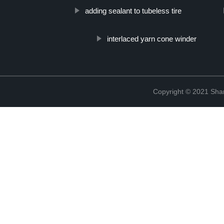
adding sealant to tubeless tire
interlaced yarn cone winder
Copyright © 2021 Shanx