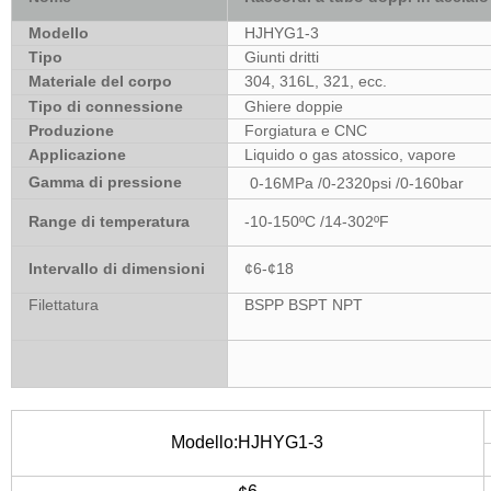
Modello
HJHYG1-3
Tipo
Giunti dritti
Materiale del corpo
304, 316L, 321, ecc.
Tipo di connessione
Ghiere doppie
Produzione
Forgiatura e CNC
Applicazione
Liquido o gas atossico, vapore
Gamma di pressione
0-16MPa /0-2320psi /0-160bar
Range di temperatura
-10-150ºC /14-302ºF
Intervallo di dimensioni
¢6-¢18
Filettatura
BSPP BSPT NPT
Modello:HJHYG1-3