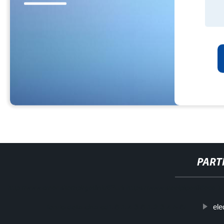
PART
http://www.cmer.site/api/getlink/8?url=https://www.steelpipeslideco.it
ele
ferulo-della-cina-od1-8-1-4-3-8-1-2-3-4-5-8/