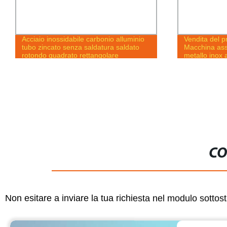
Acciaio inossidabile carbonio alluminio
Vendita del 
tubo zincato senza saldatura saldato
Macchina assi
rotondo quadrato rettangolare
metallo inox 
CO
Non esitare a inviare la tua richiesta nel modulo sotto