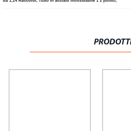
da 1,14 Raccordi
,
Tubo in acciaio inossidabile 1 2 pollici
,
PRODOTTI