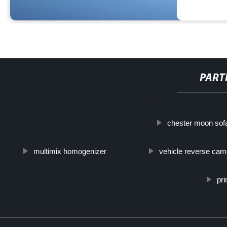
PART
http://www.cmer.site/api/getlink/8?url=https://www.steelpipeslideco.
chester moon sof
ferro-saldato-tubo-in-acciaio-nero/
multimix homogenizer
vehicle reverse cam
pri