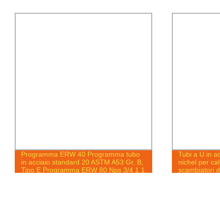
Programma ERW 40 Programma tubo
Tubi a U in ac
in acciaio standard 20 ASTM A53 Gr. B,
nichel per ca
Tipo E Programma ERW 80 Nps 3/4 1 1
scambiatori d
1/2 2 3 4