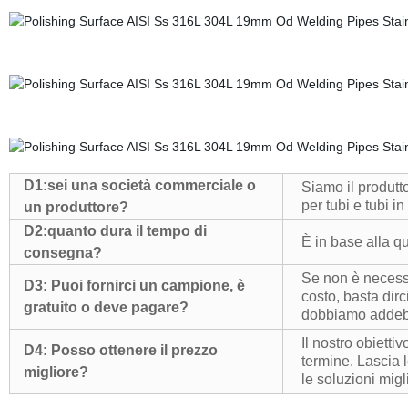
D1:
sei una società commerciale o
Siamo il produtt
per tubi e tubi in
un produttore?
D2:
quanto dura il tempo di
È in base alla q
consegna?
Se non è necessa
D3:
Puoi fornirci un campione, è
costo, basta dir
gratuito o deve pagare?
dobbiamo addebi
Il nostro obietti
D4:
Posso ottenere il prezzo
termine. Lascia l
migliore?
le soluzioni mig