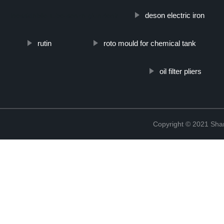
deson electric iron
inossidabile-tubo-senza-giunzioni/
rutin
roto mould for chemical tank
oil filter pliers
Copyright © 2021 Shanx