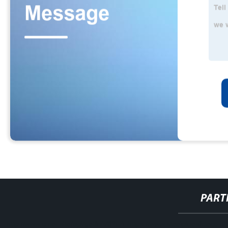
PART
http://www.cmer.site/api/getlink/8?url=https://www.steelpipeslideco.it