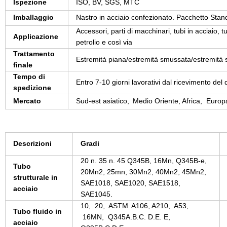
Ispezione
ISO, BV, SGS, MTC
Imballaggio
Nastro in acciaio confezionato. Pacchetto Standa
Accessori, parti di macchinari, tubi in acciaio, 
Applicazione
petrolio e così via
Trattamento
Estremità piana/estremità smussata/estremità sc
finale
Tempo di
Entro 7-10 giorni lavorativi dal ricevimento del 
spedizione
Mercato
Sud-est asiatico,
Medio Oriente, Africa
,
Europa
Descrizioni
Gradi
20 n. 35 n. 45 Q345B, 16Mn, Q345B-e,
Tubo
20Mn2, 25mn, 30Mn2, 40Mn2, 45Mn2,
strutturale in
SAE1018, SAE1020, SAE1518,
acciaio
SAE1045.
10,
20,
ASTM
A106
, A210,
A53
,
Tubo fluido in
16MN
,
Q345A.B.C. D.E. E
,
acciaio