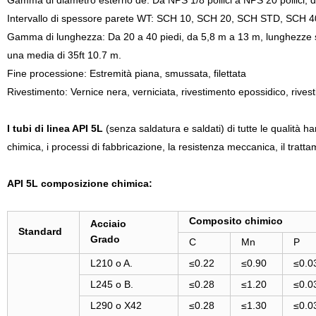
Gamma di diametro esterno de: Da NPS 1/8 pollici a NPS 20 pollici
Intervallo di spessore parete WT: SCH 10, SCH 20, SCH STD, SCH 4
Gamma di lunghezza: Da 20 a 40 piedi, da 5,8 m a 13 m, lunghezze si
una media di 35ft 10.7 m.
Fine processione: Estremità piana, smussata, filettata
Rivestimento: Vernice nera, verniciata, rivestimento epossidico, rive
I tubi di linea API 5L
(senza saldatura e saldati) di tutte le qualità 
chimica, i processi di fabbricazione, la resistenza meccanica, il trattam
API 5L composizione chimica:
Composito chimico
Acciaio
Standard
Grado
C
Mn
P
L210 o A.
≤0.22
≤0.90
≤0.0
L245 o B.
≤0.28
≤1.20
≤0.0
L290 o X42
≤0.28
≤1.30
≤0.0