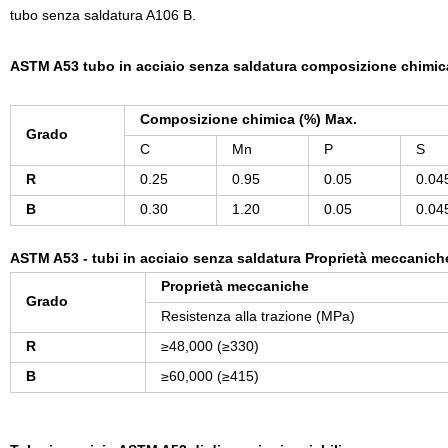
tubo senza saldatura A106 B.
ASTM A53 tubo in acciaio senza saldatura composizione chimic
Composizione chimica (%) Max.
Grado
C
Mn
P
S
R
0.25
0.95
0.05
0.04
B
0.30
1.20
0.05
0.04
ASTM A53 - tubi in acciaio senza saldatura Proprietà meccanich
Proprietà meccaniche
Grado
Resistenza alla trazione (MPa)
R
≥
48,000 (
≥
330)
B
≥
60,000 (
≥
415)