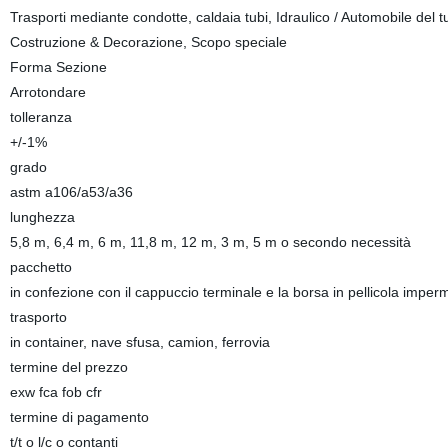
Trasporti mediante condotte, caldaia tubi, Idraulico / Automobile del tu
Costruzione & Decorazione, Scopo speciale
Forma Sezione
Arrotondare
tolleranza
+/-1%
grado
astm a106/a53/a36
lunghezza
5,8 m, 6,4 m, 6 m, 11,8 m, 12 m, 3 m, 5 m o secondo necessità
pacchetto
in confezione con il cappuccio terminale e la borsa in pellicola imper
trasporto
in container, nave sfusa, camion, ferrovia
termine del prezzo
exw fca fob cfr
termine di pagamento
t/t o l/c o contanti