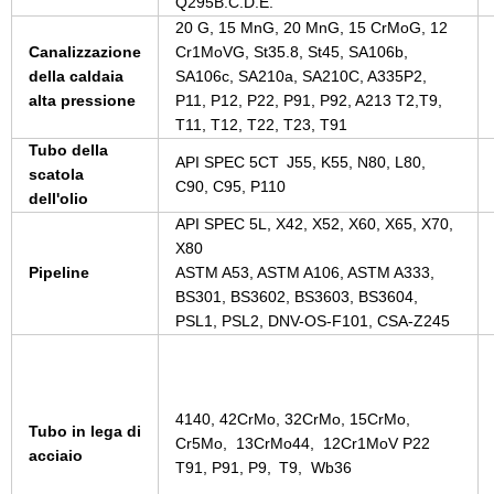
Q295B.C.D.E.
20 G, 15 MnG, 20 MnG, 15 CrMoG, 12
Canalizzazione
Cr1MoVG, St35.8, St45, SA106b,
della caldaia
SA106c, SA210a, SA210C, A335P2,
alta pressione
P11, P12, P22, P91, P92, A213 T2,T9,
T11, T12, T22, T23, T91
Tubo della
API SPEC 5CT
J55, K55, N80, L80
,
scatola
C90, C95, P110
dell'olio
API SPEC 5L, X42, X52, X60, X65, X70,
X80
Pipeline
ASTM A53, ASTM A106, ASTM A333,
BS301, BS3602, BS3603, BS3604,
PSL1, PSL2, DNV-OS-F101, CSA-Z245
4140, 42CrMo, 32CrMo, 15CrMo,
Tubo in lega di
Cr5Mo
,
13CrMo44
,
12Cr1MoV P22
acciaio
T91, P91, P9,
T9
,
Wb36