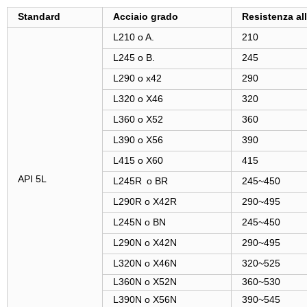
Standard
Acciaio grado
Resistenza al
L210 o A.
210
L245 o B.
245
L290 o x42
290
L320 o X46
320
L360 o X52
360
L390 o X56
390
L415 o X60
415
API 5L
L245R
o BR
245~450
L290R o X42R
290~495
L245N o BN
245~450
L290N o X42N
290~495
L320N o X46N
320~525
L360N o X52N
360~530
L390N o X56N
390~545