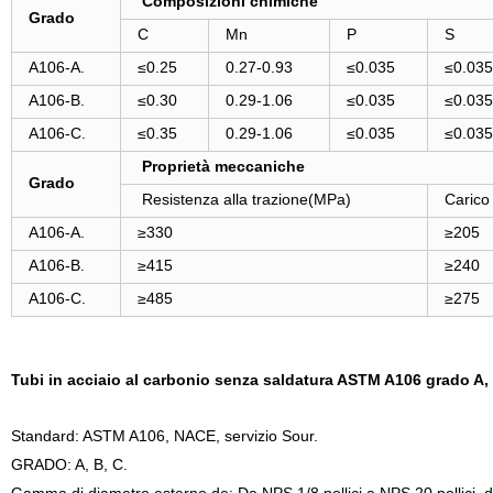
Composizioni chimiche
Grado
C
Mn
P
S
A106-A.
≤0.25
0.27-0.93
≤0.035
≤0.035
A106-B.
≤0.30
0.29-1.06
≤0.035
≤0.035
A106-C.
≤0.35
0.29-1.06
≤0.035
≤0.035
Proprietà meccaniche
Grado
Resistenza alla trazione(MPa)
Carico
A106-A.
≥330
≥205
A106-B.
≥415
≥240
A106-C.
≥485
≥275
Tubi in acciaio al carbonio senza saldatura ASTM A106 grado A,
Standard: ASTM A106, NACE, servizio Sour.
GRADO: A, B, C.