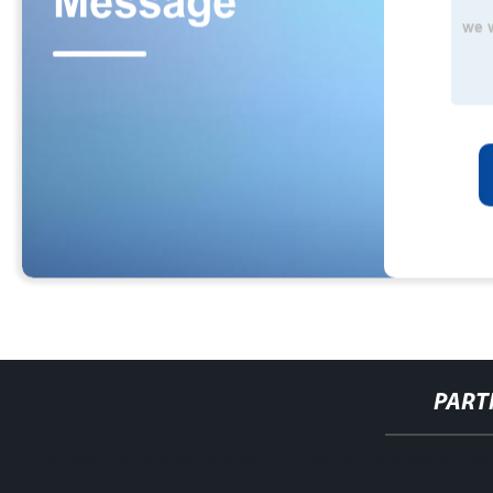
PART
http://www.cmer.site/api/getlink/8?url=https://www.steelpipeslidec