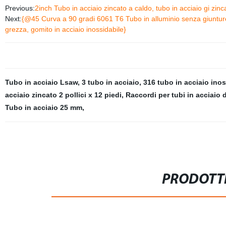
Previous:
2inch Tubo in acciaio zincato a caldo, tubo in acciaio gi zin
Next:
{@45 Curva a 90 gradi 6061 T6 Tubo in alluminio senza giunture p
grezza, gomito in acciaio inossidabile}
Tubo in acciaio Lsaw
,
3 tubo in acciaio
,
316 tubo in acciaio ino
acciaio zincato 2 pollici x 12 piedi
,
Raccordi per tubi in acciaio 
Tubo in acciaio 25 mm
,
PRODOTTI