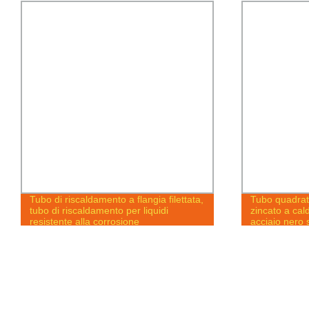
Tubo di riscaldamento a flangia filettata,
Tubo quadrato
tubo di riscaldamento per liquidi
zincato a cal
resistente alla corrosione
acciaio nero 