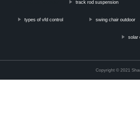
track rod suspension
quadrato-per-ledificio/
types of vfd control
swing chair outdoor
solar 
Copyright © 2021 Shanx