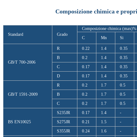
Composizione chimica e propr
Composizione chimica (max)%
Standard
Grado
C
Mn
Si
R
0.22
1.4
0.35
B
0.2
1.4
0.35
GB/T 700-2006
C
0.17
1.4
0.35
D
0.17
1.4
0.35
R
0.2
1.7
0.5
GB/T 1591-2009
B
0.2
1.7
0.5
C
0.2
1.7
0.5
S235JR
0.17
1.4
-
BS EN10025
S275JR
0.21
1.5
-
S355JR
0.24
1.6
-