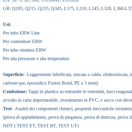
GB: Q195, Q215, Q235, Q345, L175, L210, L245, L320, L360-L5
Usi:
Per tubo ERW Line
Per contenitore ERW
Per tubo struttura ERW
Per alta pressione e alta temperatura
Superficie:
Leggermente lubrificata, zincata a caldo, elettrozincata, n
carbone-par, epossidico Fusion Bond, PE a 3 strati)
Confezione:
Tappi in plastica su entrambe le estremità, fasci esagonal
avvolto in carta impermeabile, rivestimento in PVC, e sacco con diverse
Test:
Analisi dei componenti chimici, proprietà meccaniche (resistenza
(prova di appiattimento, prova di piegatura, prova di durezza, pr
NDT ( TEST ET, TEST RT, TEST UT)