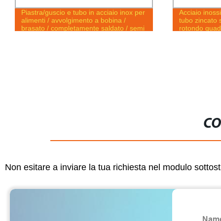
Piastra/guscio e tubo in acciaio inox per
Acciaio inoss
alimenti / avvolgimento a bobina /
tubo zincato 
brasato / completamente saldato / semi
rotondo quad
Scambiatore di calore personalizzabile
con piastra a spirale/saldata
CO
Non esitare a inviare la tua richiesta nel modulo sotto