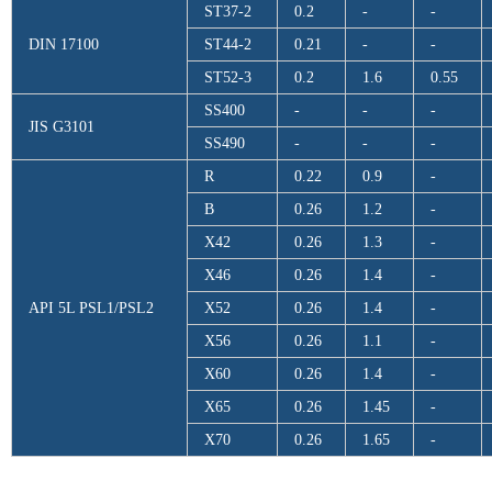
ST37-2
0.2
-
-
DIN 17100
ST44-2
0.21
-
-
ST52-3
0.2
1.6
0.55
SS400
-
-
-
JIS G3101
SS490
-
-
-
R
0.22
0.9
-
B
0.26
1.2
-
X42
0.26
1.3
-
X46
0.26
1.4
-
API 5L PSL1/PSL2
X52
0.26
1.4
-
X56
0.26
1.1
-
X60
0.26
1.4
-
X65
0.26
1.45
-
X70
0.26
1.65
-