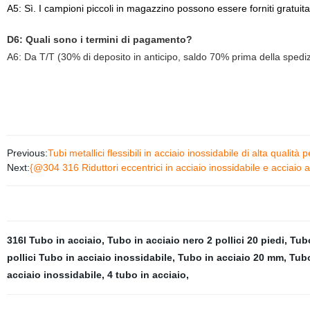
A5: Sì. I campioni piccoli in magazzino possono essere forniti gratuit
D6: Quali sono i termini di pagamento?
A6: Da T/T (30% di deposito in anticipo, saldo 70% prima della spedi
Previous:
Tubi metallici flessibili in acciaio inossidabile di alta qualità 
Next:
{@304 316 Riduttori eccentrici in acciaio inossidabile e acciaio a
316l Tubo in acciaio
,
Tubo in acciaio nero 2 pollici 20 piedi
,
Tubo
pollici Tubo in acciaio inossidabile
,
Tubo in acciaio 20 mm
,
Tubo
acciaio inossidabile
,
4 tubo in acciaio
,