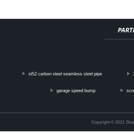
PART
http://www.cmer.site/api/getlink/8?url=https://www.steelpipeslid
quadrato-in-acciaio-al-carbonio-nero-erw-saldato-tubo-rotondo-i
st52 carbon steel seamless steel pipe
garage speed bump
scr
Copyright © 2021 Shanx