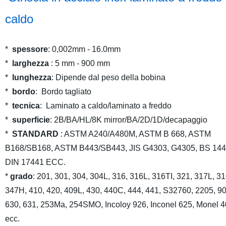
caldo
*
spessore
: 0,002mm - 16.0mm
*
larghezza
: 5 mm - 900 mm
*
lunghezza
: Dipende dal peso della bobina
*
bordo
: Bordo tagliato
*
tecnica
: Laminato a caldo/laminato a freddo
*
superficie
: 2B/BA/HL/8K mirror/BA/2D/1D/decapaggio
*
STANDARD
: ASTM A240/A480M, ASTM B 668, ASTM
B168/SB168, ASTM B443/SB443, JIS G4303, G4305, BS 144
DIN 17441 ECC.
*
grado
: 201, 301, 304, 304L, 316, 316L, 316TI, 321, 317L, 3
347H, 410, 420, 409L, 430, 440C, 444, 441, S32760, 2205, 9
630, 631, 253Ma, 254SMO, Incoloy 926, Inconel 625, Monel 
ecc.