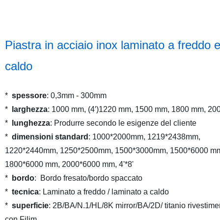
Piastra in acciaio inox laminato a freddo 
caldo
*
spessore
: 0,3mm - 300mm
*
larghezza
: 1000 mm, (4′)1220 mm, 1500 mm, 1800 mm, 2
*
lunghezza
: Produrre secondo le esigenze del cliente
*
dimensioni standard
: 1000*2000mm, 1219*2438mm,
1220*2440mm, 1250*2500mm, 1500*3000mm, 1500*6000 m
1800*6000 mm, 2000*6000 mm, 4'*8'
*
bordo
: Bordo fresato/bordo spaccato
*
tecnica
: Laminato a freddo / laminato a caldo
*
superficie
: 2B/BA/N.1/HL/8K mirror/BA/2D/ titanio rivestime
con Filim