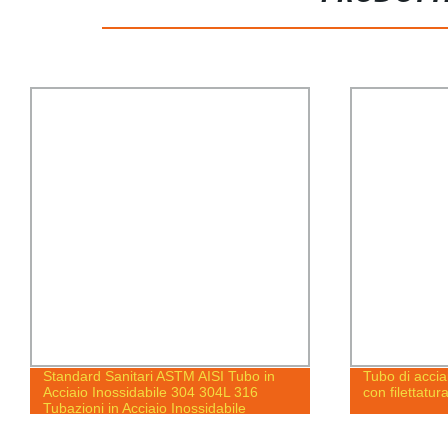
Tubo di acciaio rotondo zincato a caldo
Tubo Ss 201
con filettatura
321 2 Pollic
in Acciaio Ino