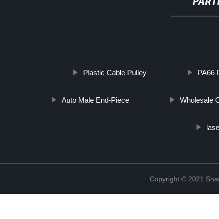
PART
http://www.cmer.site/api/getlink/8?url=https://www.steelpipeslideco.i
jis-sus316l-en-x2crnimo17-12-2-1-4404-toct-03x17h
Plastic Cable Pulley
PA66 P
Auto Male End-Piece
Wholesale C
lase
Copyright © 2021 Shanx