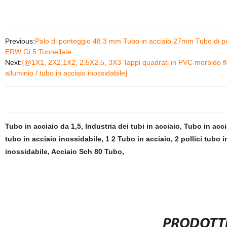
Previous:
Palo di ponteggio 48.3 mm Tubo in acciaio 27mm Tubo di pon
ERW Gi 5 Tonnellate
Next:
{@1X1, 2X2,1X2, 2.5X2.5, 3X3 Tappi quadrati in PVC morbido fless
alluminio / tubo in acciaio inossidabile}
Tubo in acciaio da 1,5
,
Industria dei tubi in acciaio
,
Tubo in acci
tubo in acciaio inossidabile
,
1 2 Tubo in acciaio
,
2 pollici tubo i
inossidabile
,
Acciaio Sch 80 Tubo
,
PRODOTTI