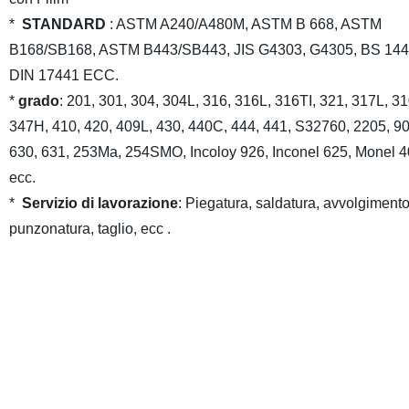
*
STANDARD
: ASTM A240/A480M, ASTM B 668, ASTM
B168/SB168, ASTM B443/SB443, JIS G4303, G4305, BS 144
DIN 17441 ECC.
*
grado
: 201, 301, 304, 304L, 316, 316L, 316TI, 321, 317L, 3
347H, 410, 420, 409L, 430, 440C, 444, 441, S32760, 2205, 9
630, 631, 253Ma, 254SMO, Incoloy 926, Inconel 625, Monel 
ecc.
*
Servizio di lavorazione
: Piegatura, saldatura, avvolgimento
punzonatura, taglio, ecc .