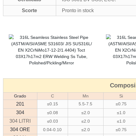
Scorte
Pronto in stock
Composiz
Grado
C
Mn
Si
201
≤0.15
5.5-7.5
≤0.75
304
≤0.08
≤2.0
≤1.0
304 LITRI
≤0.03
≤2.0
≤1.0
304 ORE
0.04-0.10
≤2.0
≤0.75