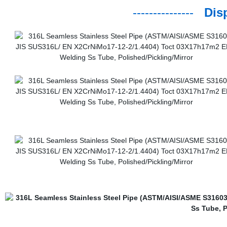
---------------
Disp