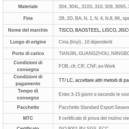
Materiale
304, 304L, 310S, 310, 309, 309S, 3
Fine
2B, 2D, BA, N. 1, N. 4, N.8, 8K, spe
Nome del marchio
TISCO, BAOSTEEL, LISCO, JIS
Luogo di origine
Cina (linyi) , 10 dipendenti
Porto di carico
TIANJIN, GUANGZHOU, NIINGBO,
Condizioni di
FOB, cfr, CIF, CNF, ex-Work
consegna
Condizioni di
TT/ LC, accettare altri metodi di 
pagamento
Tempo di
Entro 3-15 giorni o secondo le vos
consegna
Pacchetto
Pacchetto Standard Export Seawor
MTC
Il certificato di prova del mulino vi
Certificato
ISO 9001 BV SGS, ECC.