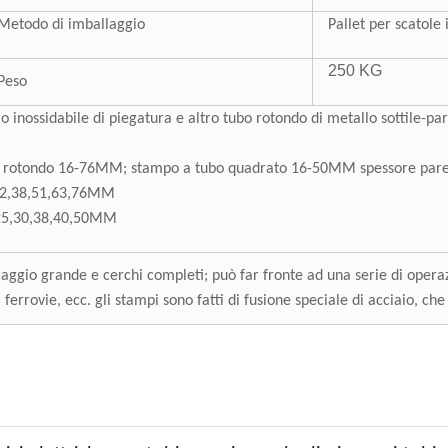
Metodo di imballaggio
Pallet per scatole 
250 KG
Peso
o inossidabile di piegatura e altro tubo rotondo di metallo sottile-p
o rotondo 16-76MM; stampo a tubo quadrato 16-50MM spessore par
,32,38,51,63,76MM
,25,30,38,40,50MM
ggio grande e cerchi completi; può far fronte ad una serie di operaz
, ferrovie, ecc. gli stampi sono fatti di fusione speciale di acciaio, ch