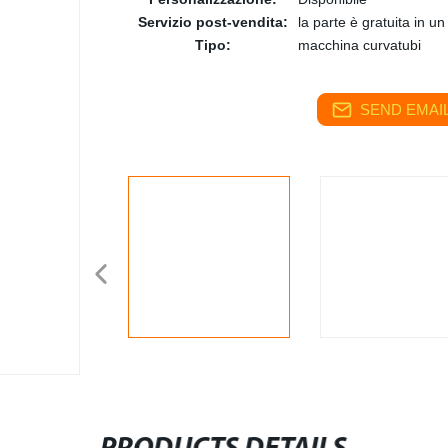
Servizio post-vendita:
la parte è gratuita in un 
Tipo:
macchina curvatubi
SEND EMAIL