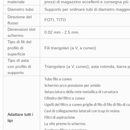
materiale
prezzi di magazzino eccellenti e consegna più 
Diametro tubo
Supporto per ordinare tubi di diametro maggiore
Direzione del
FOTI, TITO
flusso
Dimensioni slot
0.02 mm - 2.5 mm.
schermo
Tipo di fili del
profilo di
Fili triangolari (a V, a cuneo)
superficie
Tipo di asta
con profilo di
Triangolare (a V, cuneo), asta rotonda, barra pi
supporto
Tubo filo a cuneo
Schermo arco pressione per amido
Setacciatura della rete metallica di curvatura
Cilindro del filtro a cuneo
Ugelli del filtro a cuneo griglie di filo di filo di filo di 
Cavi di collegamento laterali con trap in resina
Adattare tutti i
Filtri di aspirazione
tipi
La vite preme lo schermo