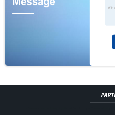
PART
http://www.cmer.site/api/getlink/8?url=https://www.steelpipe