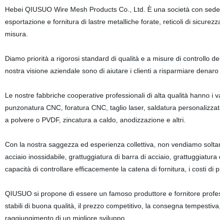
Hebei QIUSUO Wire Mesh Products Co., Ltd. È una società con sede 
esportazione e fornitura di lastre metalliche forate, reticoli di sicurezz
misura.
Diamo priorità a rigorosi standard di qualità e a misure di controllo d
nostra visione aziendale sono di aiutare i clienti a risparmiare denaro 
Le nostre fabbriche cooperative professionali di alta qualità hanno i
punzonatura CNC, foratura CNC, taglio laser, saldatura personalizzata,
a polvere o PVDF, zincatura a caldo, anodizzazione e altri.
Con la nostra saggezza ed esperienza collettiva, non vendiamo soltanto 
acciaio inossidabile, grattuggiatura di barra di acciaio, grattuggiatura
capacità di controllare efficacemente la catena di fornitura, i costi di 
QIUSUO si propone di essere un famoso produttore e fornitore professi
stabili di buona qualità, il prezzo competitivo, la consegna tempestiva,
raggiungimento di un migliore sviluppo.