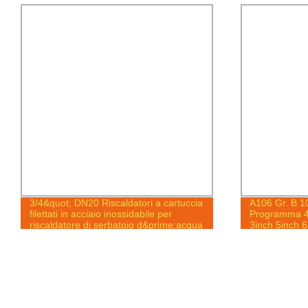
tori a cartuccia
A106 Gr. B 10# 20# SAE1010 SAE1020
idabile per
Programma 40 Nero API5l 1inch 2inch
io d&prime;acqua
3inch 5inch 6inch 8inch 10inch 12inch
16inch 20inch Tubo in acciaio al
carbonio senza saldatura laminato a
caldo