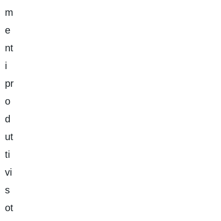
m
e
nt
i
pr
o
d
ut
ti
vi
s
ot