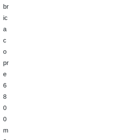
br
ic
a
c
o
pr
e
6
8
0
0
m