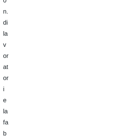
0
n.
di
la
v
or
at
or
i
e
la
fa
b