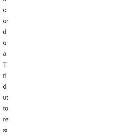
c
or
d
o
a
T,
ri
d
ut
to
re
si