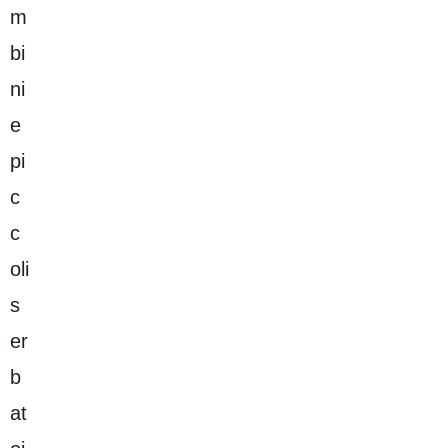
m
bi
ni
e
pi
c
c
oli
s
er
b
at