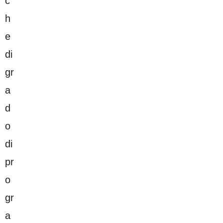
c
h
e
di
gr
a
d
o
di
pr
o
gr
a