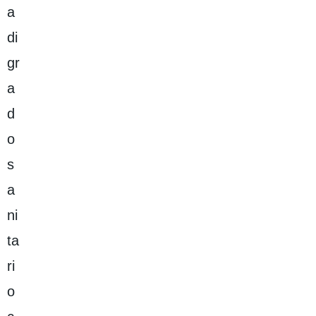
a
di
gr
a
d
o
s
a
ni
ta
ri
o