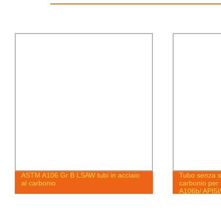
ASTM A106 Gr B LSAW tubi in acciaio
Tubo senza sa
al carbonio
carbonio per
A106b/ API5l