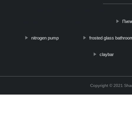
http://www.cmer.site/api/getlink/8?url=https://www.steelpipeslid
Пигм
spessore-filettato-per-il-trasporto-di-liquidi/
nitrogen pump
frosted glass bathroo
claybar
Copyright © 2021 Shanx