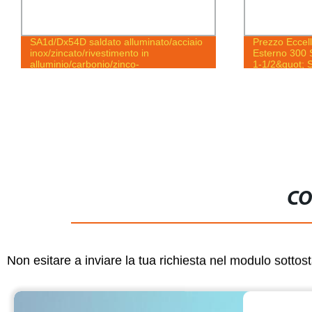
SA1d/Dx54D saldato alluminato/acciaio
Prezzo Eccel
inox/zincato/rivestimento in
Esterno 300 
alluminio/carbonio/zinco-
1-1/2&quot; S
alluminio/Lega/precisione
Inossidabile
HFW/ERW/As120/1/2&quot;-4&quot;/lubrificato/quadrato
JIS/en tubo in acciaio e Tube36
CO
Non esitare a inviare la tua richiesta nel modulo sotto