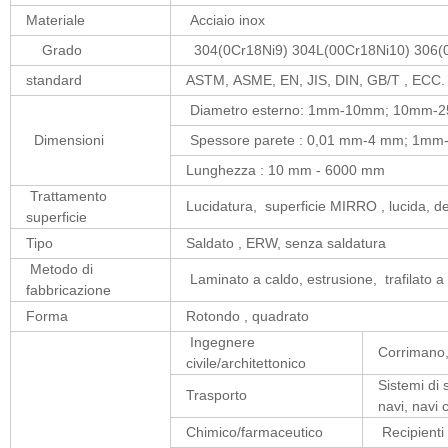
Materiale
Acciaio inox
Grado
304(0Cr18Ni9) 304L(00Cr18Ni10) 306(0
standard
ASTM, ASME, EN, JIS, DIN, GB/T , ECC.
Diametro esterno: 1mm-10mm; 10mm-
Dimensioni
Spessore parete : 0,01 mm-4 mm; 1mm
Lunghezza : 10 mm - 6000 mm
Trattamento
Lucidatura, superficie MIRRO , lucida, 
superficie
Tipo
Saldato , ERW, senza saldatura
Metodo di
Laminato a caldo, estrusione, trafilato a
fabbricazione
Forma
Rotondo , quadrato
Ingegnere
Corrimano, 
civile/architettonico
Sistemi di 
Trasporto
navi, navi 
Chimico/farmaceutico
Recipienti 