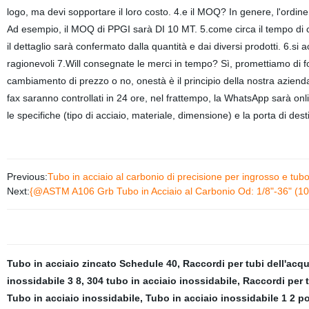
logo, ma devi sopportare il loro costo. 4.e il MOQ? In genere, l'ordin
Ad esempio, il MOQ di PPGI sarà DI 10 MT. 5.come circa il tempo di c
il dettaglio sarà confermato dalla quantità e dai diversi prodotti. 6.si
ragionevoli 7.Will consegnate le merci in tempo? Sì, promettiamo di for
cambiamento di prezzo o no, onestà è il principio della nostra azienda.
fax saranno controllati in 24 ore, nel frattempo, la WhatsApp sarà onli
le specifiche (tipo di acciaio, materiale, dimensione) e la porta di des
Previous:
Tubo in acciaio al carbonio di precisione per ingrosso e tubo 
Next:
{@ASTM A106 Grb Tubo in Acciaio al Carbonio Od: 1/8"-36" (
Tubo in acciaio zincato Schedule 40
,
Raccordi per tubi dell'acqu
inossidabile 3 8
,
304 tubo in acciaio inossidabile
,
Raccordi per t
Tubo in acciaio inossidabile
,
Tubo in acciaio inossidabile 1 2 pol