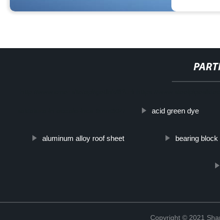
PART
http://www.cmer.site/api/getlink/8?url=https://www.steelpipeslide
acid green dye
saldatura-in-acciaio-inox-9mm304/
aluminum alloy roof sheet
bearing block
Copyright © 2021 Shanx