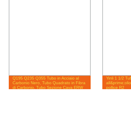
Yinli 1 1/2 Tubo idraulico resistente
304 Fascet
all&prime;olio ad alta pressione di un
inossidabi
pollice R2
Tube7/8&qu