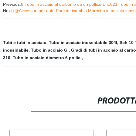
Previous:
8 Tubo in acciaio al carbonio da un pollice En1021 Tubo in a
Next:
{@Accessori per auto Parti di ricambio Marmitta in acciaio inossid
Tubi e tubi in acciaio
,
Tubo in acciaio inossidabile 304l
,
Sch 10 
inossidabile
,
Tubo in acciaio Gi
,
Gradi di tubi in acciaio al carb
310
,
Tubo in acciaio diametro 6 pollici
,
PRODOTTI