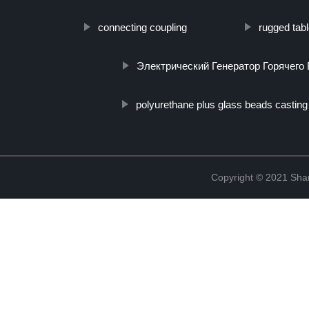
connecting coupling
rugged tabl
Электрический Генератор Горячего
polyurethane plus glass beads castin
Copyright © 2021 Shanx