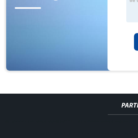
PART
http://www.cmer.site/api/getlink/8?url=https://www.steelpipeslideco.it/
rotondo-senza-saldatura-316-tubo-di-rivestimento-disponi