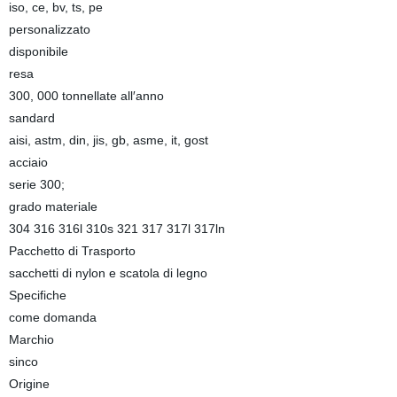
iso, ce, bv, ts, pe
personalizzato
disponibile
resa
300, 000 tonnellate all′anno
sandard
aisi, astm, din, jis, gb, asme, it, gost
acciaio
serie 300;
grado materiale
304 316 316l 310s 321 317 317l 317ln
Pacchetto di Trasporto
sacchetti di nylon e scatola di legno
Specifiche
come domanda
Marchio
sinco
Origine