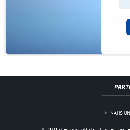
PART
http://www.cmer.site/api/getlink/8?url=https://www.steelpipeslideco.it/
NAHS UN
biopharma-e-alimenti-di-alta-qualita-3a-bpe/
100 bidirectional tight shut off butterfly valve