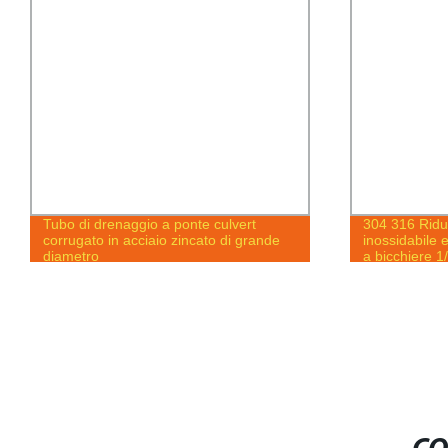
Tubo di drenaggio a ponte culvert
304 316 Ridutt
corrugato in acciaio zincato di grande
inossidabile e
diametro
a bicchiere 1
Raccordi per 