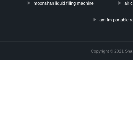
moonshan liquid filling machine
air 
am fm portable r
Copyright © 2021 Shanx