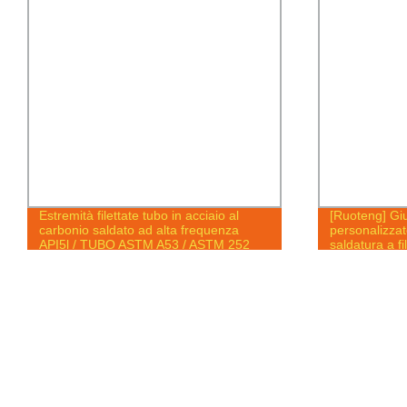
Estremità filettate tubo in acciaio al
[Ruoteng] Gi
carbonio saldato ad alta frequenza
personalizzat
API5l / TUBO ASTM A53 / ASTM 252
saldatura a fi
/API5 CT A106 20 N.