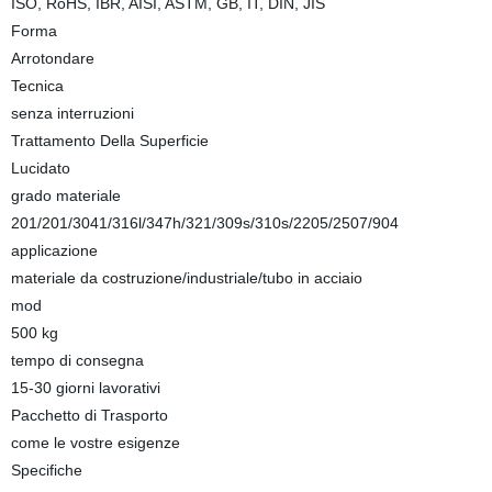
ISO, RoHS, IBR, AISI, ASTM, GB, IT, DIN, JIS
Forma
Arrotondare
Tecnica
senza interruzioni
Trattamento Della Superficie
Lucidato
grado materiale
201/201/3041/316l/347h/321/309s/310s/2205/2507/904
applicazione
materiale da costruzione/industriale/tubo in acciaio
mod
500 kg
tempo di consegna
15-30 giorni lavorativi
Pacchetto di Trasporto
come le vostre esigenze
Specifiche