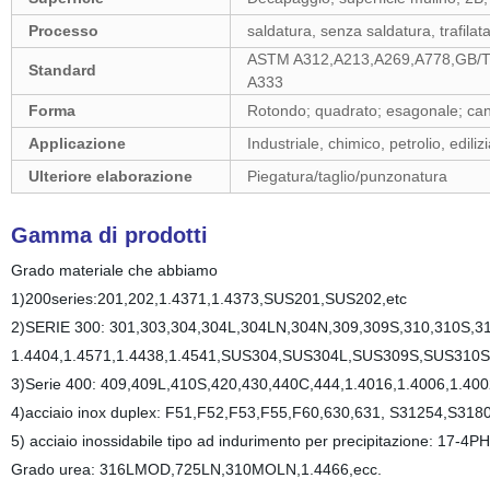
Processo
saldatura, senza saldatura, trafilat
ASTM A312,A213,A269,A778,GB/T
Standard
A333
Forma
Rotondo; quadrato; esagonale; can
Applicazione
Industriale, chimico, petrolio, ediliz
Ulteriore elaborazione
Piegatura/taglio/punzonatura
Gamma di prodotti
Grado materiale che abbiamo
1)200series:201,202,1.4371,1.4373,SUS201,SUS202,etc
2)SERIE 300: 301,303,304,304L
,304LN,304N,309,309S,310,310S,31
1.4404,1.4571,1.4438,1.4541,SUS304,SUS304L,SUS309S,SUS310
3)Serie 400:
409,409L,410S,420,430,440C
,444,1.4016,1.4006,1.400
4)acciaio inox duplex:
F51,F52,F53,F55,F60,630,631, S31254,S3180
5)
acciaio inossidabile tipo ad indurimento per precipitazione: 17-4
Grado urea: 316LMOD,725LN,310MOLN,1.4466,ecc.