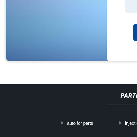
PART
http://www.cmer.site/api/getlink/8?url=https://www.steelpipeslideco.it
auto for parts
injec
per-acqua-potabile/