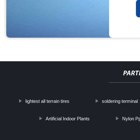
PART
http://www.cmer.site/api/getlink/8?url=https://www.steelpipeslide
lightest all terrain tires
soldering terminal
Artificial Indoor Plants
Nylon P