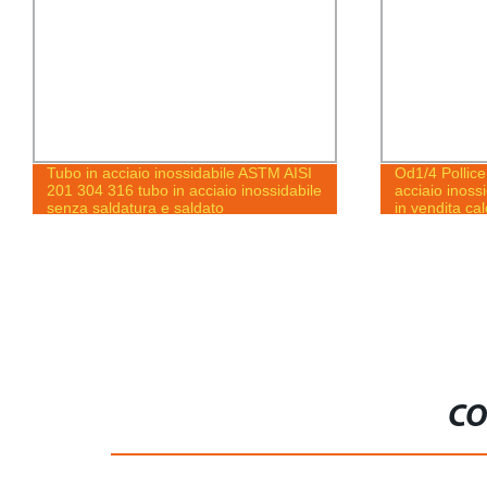
Tubo in acciaio inossidabile ASTM AISI
Od1/4 Pollice
201 304 316 tubo in acciaio inossidabile
acciaio inoss
senza saldatura e saldato
in vendita ca
CO