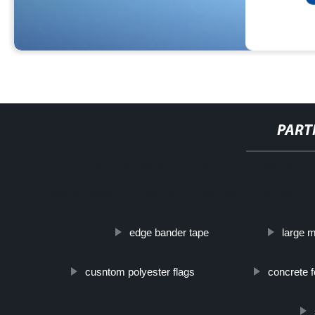
PART
http://www.cmer.site/api/getlink/8?url=https://www.steelpipeslideco
fresco-su-acciaio-x42-nace-mr0175-astm36-19-tubo-astm-2
edge bander tape
large 
cusntom polyester flags
concrete 