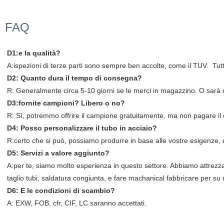
FAQ
D1:e la qualità?
A:ispezioni di terze parti sono sempre ben accolte, come il TUV. Tutt
D2: Quanto dura il tempo di consegna?
R: Generalmente circa 5-10 giorni se le merci in magazzino. O sarà d
D3:fornite campioni? Libero o no?
R: Sì, potremmo offrire il campione gratuitamente, ma non pagare il 
D4: Posso personalizzare il tubo in acciaio?
R:certo che si può, possiamo produrre in base alle vostre esigenze, è
D5: Servizi a valore aggiunto?
A:per te, siamo molto esperienza in questo settore. Abbiamo attrezzat
taglio tubi, saldatura congiunta, e fare machanical fabbricare per su 
D6: E le condizioni di scambio?
A: EXW, FOB, cfr, CIF, LC saranno accettati.