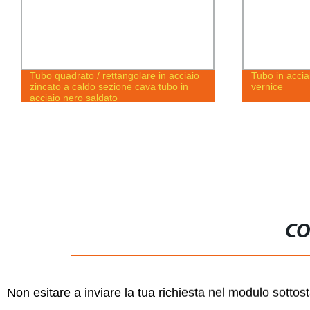
Tubo quadrato / rettangolare in acciaio
Tubo in accia
zincato a caldo sezione cava tubo in
vernice
acciaio nero saldato
CO
Non esitare a inviare la tua richiesta nel modulo sotto