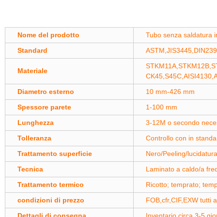
Nome del prodotto
Tubo senza saldatura in
Standard
ASTM,JIS3445,DIN239
STKM11A,STKM12B,ST
Materiale
CK45,S45C,AISI4130,A
Diametro esterno
10 mm-426 mm
Spessore parete
1-100 mm
Lunghezza
3-12M o secondo neces
Tolleranza
Controllo con in stand
Trattamento superficie
Nero/Peeling/lucidatura
Tecnica
Laminato a caldo/a fre
Trattamento termico
Ricotto; temprato; tem
condizioni di prezzo
FOB,cfr,CIF,EXW tutti ac
Dettagli di consegna
Inventario circa 3-5 gio