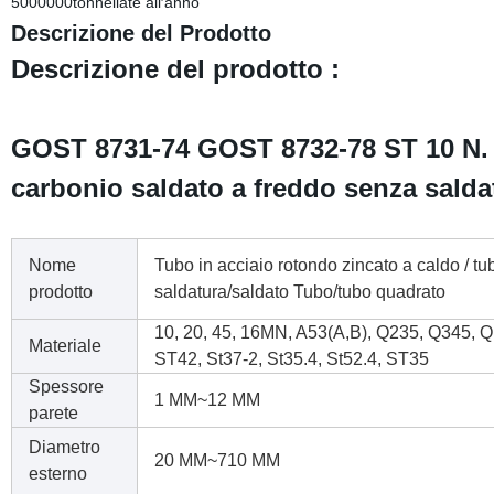
5000000tonnellate all′anno
Descrizione del Prodotto
Descrizione del prodotto :
GOST 8731-74 GOST 8732-78 ST 10 N. 
carbonio saldato a freddo senza sald
Nome
Tubo in acciaio rotondo zincato a caldo / tu
prodotto
saldatura/saldato Tubo/tubo quadrato
10, 20, 45, 16MN, A53(A,B), Q235, Q345, 
Materiale
ST42, St37-2, St35.4, St52.4, ST35
Spessore
1 MM~12 MM
parete
Diametro
20 MM~710 MM
esterno