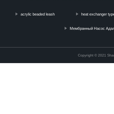
in-acciaio-al-carbonio-saldato-e-laminato-a-freddo-sen
acrylic beaded leash
heat exchanger typ
Мембранный Насос Ада
Copyright © 2021 Shanx