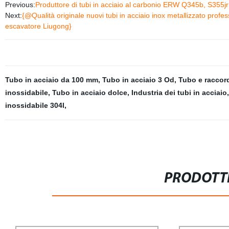
Previous:
Produttore di tubi in acciaio al carbonio ERW Q345b, S355jr
Next:
{@Qualità originale nuovi tubi in acciaio inox metallizzato profe
escavatore Liugong}
Tubo in acciaio da 100 mm
,
Tubo in acciaio 3 Od
,
Tubo e raccord
inossidabile
,
Tubo in acciaio dolce
,
Industria dei tubi in acciaio
inossidabile 304l
,
PRODOTTI