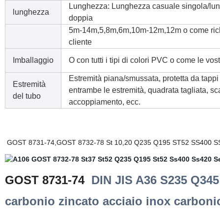
Lunghezza: Lunghezza casuale singola/lu
lunghezza
doppia
5m-14m,5,8m,6m,10m-12m,12m o come richie
cliente
Imballaggio
O con tutti i tipi di colori PVC o come le vo
Estremità piana/smussata, protetta da tappi 
Estremità
entrambe le estremità, quadrata tagliata, scan
del tubo
accoppiamento, ecc.
GOST 8731-74,GOST 8732-78 St 10,20 Q235 Q195 ST52 SS400 SS420
GOST 8731-74
DIN JIS A36 S235 Q345 
carbonio zincato acciaio inox carbon