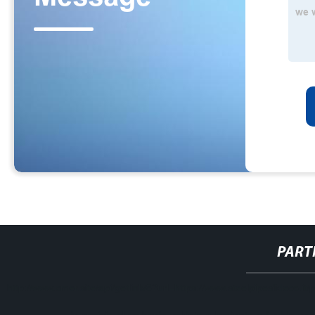
PART
http://www.cmer.site/api/getlink/8?url=https://www.steelpipeslideco