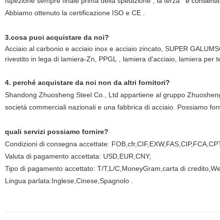
Ispezione sempre finale prima della spedizione ; la terza
è consentit
Abbiamo ottenuto la certificazione ISO e CE .
3.cosa puoi acquistare da noi?
Acciaio al carbonio e acciaio inox e acciaio zincato, SUPER GALU
rivestito in lega di lamiera-Zn, PPGL , lamiera d'acciaio, lamiera per t
4. perché acquistare da noi non da altri fornitori?
Shandong Zhuosheng Steel Co., Ltd appartiene al gruppo Zhuosheng. Ne
società commerciali nazionali e una fabbrica di acciaio. Possiamo fornir
quali servizi possiamo fornire?
Condizioni di consegna accettate: FOB,cfr,CIF,EXW,FAS,CIP,FCA,CP
Valuta di pagamento accettata: USD,EUR,CNY;
Tipo di pagamento accettato: T/T,L/C,MoneyGram,carta di credito,W
Lingua parlata:Inglese,Cinese,Spagnolo .