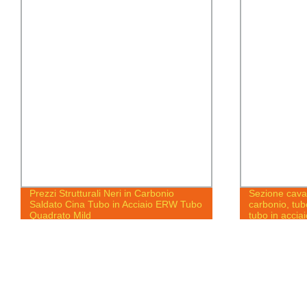
Sezione cava in acciaio ERW in
2b Ba Finitu
carbonio, tubo rotondo saldato zincato,
304L 316 Tub
tubo in acciaio inossidabile senza
Inossidabile
saldatura, punti personalizzabili