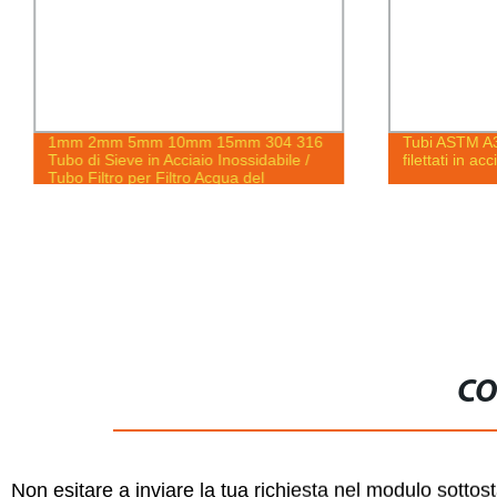
1mm 2mm 5mm 10mm 15mm 304 316
Tubi ASTM A3
Tubo di Sieve in Acciaio Inossidabile /
filettati in ac
Tubo Filtro per Filtro Acqua del
Rubinetto
CO
Non esitare a inviare la tua richiesta nel modulo sotto