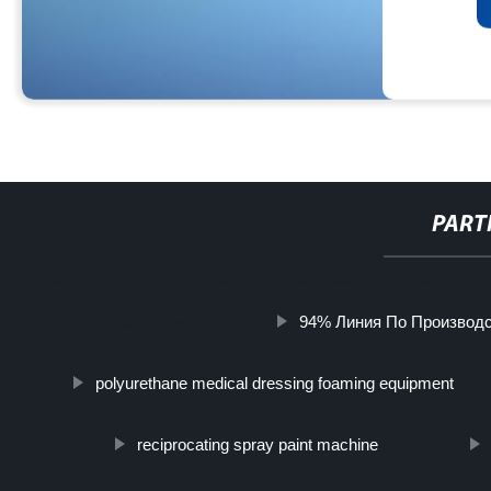
PART
http://www.cmer.site/api/getlink/8?url=https://www.steelpipeslideco.i
94% Линия По Производс
raccordi-in-acciaio-inossidabile/
polyurethane medical dressing foaming equipment
reciprocating spray paint machine