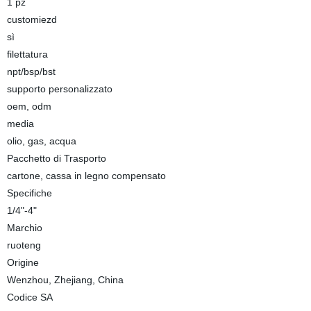
1 pz
customiezd
sì
filettatura
npt/bsp/bst
supporto personalizzato
oem, odm
media
olio, gas, acqua
Pacchetto di Trasporto
cartone, cassa in legno compensato
Specifiche
1/4"-4"
Marchio
ruoteng
Origine
Wenzhou, Zhejiang, China
Codice SA