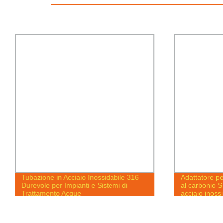
Tubazione in Acciaio Inossidabile 316
Adattatore pe
Durevole per Impianti e Sistemi di
al carbonio S
Trattamento Acque
acciaio inoss
1/16&quot; a 
raccordo mas
fascetta