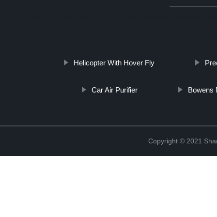
http://www.cmer.site/api/getlink/8?url=https://www.steelpipeslideco
doppia-testa-con-filettatura-esterna-per-uso-domestico-e-indus
Helicopter With Hover Fly
Pre
Car Air Purifier
Bowens M
Copyright © 2021 Shanx